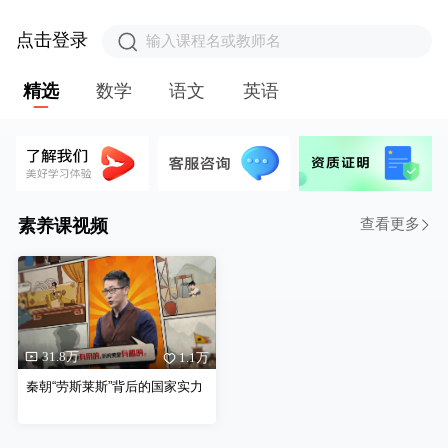
点击登录
输入课程名或教师名
精选
数学
语文
英语
公开课
查看更多
素养课视频
31.8万
1.1万
秦朝“劳斯莱斯”背后的国家实力